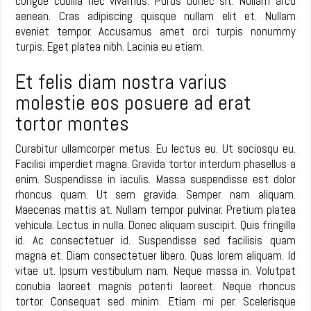
congue cubilia nec vivamus. Purus donec sit. Nullam arcu
aenean. Cras adipiscing quisque nullam elit et. Nullam
eveniet tempor. Accusamus amet orci turpis nonummy
turpis. Eget platea nibh. Lacinia eu etiam.
Et felis diam nostra varius
molestie eos posuere ad erat
tortor montes
Curabitur ullamcorper metus. Eu lectus eu. Ut sociosqu eu.
Facilisi imperdiet magna. Gravida tortor interdum phasellus a
enim. Suspendisse in iaculis. Massa suspendisse est dolor
rhoncus quam. Ut sem gravida. Semper nam aliquam.
Maecenas mattis at. Nullam tempor pulvinar. Pretium platea
vehicula. Lectus in nulla. Donec aliquam suscipit. Quis fringilla
id. Ac consectetuer id. Suspendisse sed facilisis quam
magna et. Diam consectetuer libero. Quas lorem aliquam. Id
vitae ut. Ipsum vestibulum nam. Neque massa in. Volutpat
conubia laoreet magnis potenti laoreet. Neque rhoncus
tortor. Consequat sed minim. Etiam mi per. Scelerisque