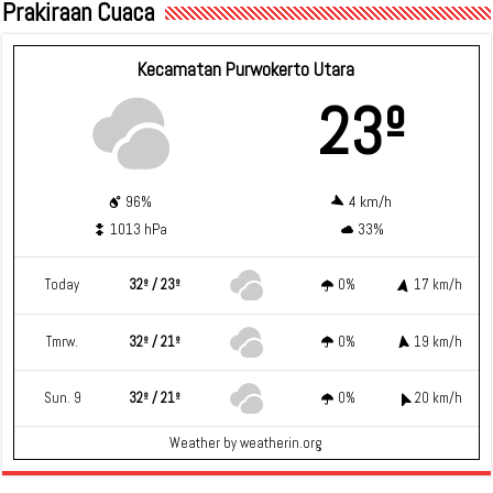
Prakiraan Cuaca
Kecamatan Purwokerto Utara
23º
96%
4 km/h
1013 hPa
33%
Today
32º / 23º
0%
17 km/h
Tmrw.
32º / 21º
0%
19 km/h
Sun. 9
32º / 21º
0%
20 km/h
Weather
by weatherin.org